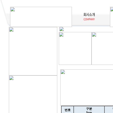
구분
번호
Item