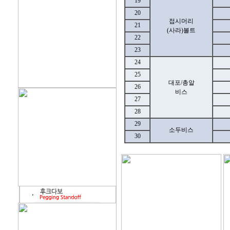
19
20
접시머리
21
(사라)볼트
22
23
24
25
대포/총알
26
비스
27
28
29
소두비스
30