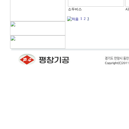
소두비스
1
2
3