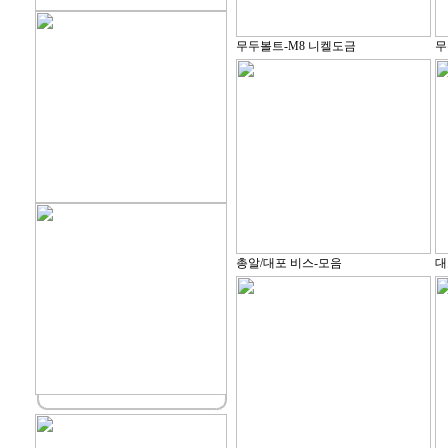
무두볼트-M8 니켈도금
무
총알/대포 비스-모음
대